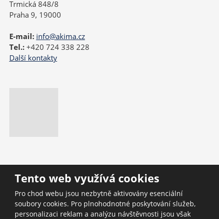
Trmická 848/8
Praha 9, 19000
E-mail:
info@akima.cz
Tel.:
+420 724 338 228
Další kontakty
Tento web využívá cookies
© 2026 AKIMA spol. s.r.o. - všechna práva vyhrazena
Podmínky použití
|
Zásady pro používání souborů cookies
|
Pro chod webu jsou nezbytně aktivovány esenciální
Bezpečnost a ochrana osobních údajů
|
Mapa stránek
soubory cookies. Pro plnohodnotné poskytování služeb,
personalizaci reklam a analýzu návštěvnosti jsou však